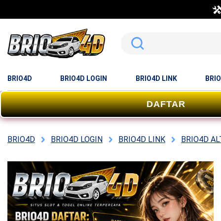
Search
BRIO4D
BRIO4D LOGIN
BRIO4D LINK
BRI
DAFTAR
BRIO4D
BRIO4D LOGIN
BRIO4D LINK
BRIO4D AL