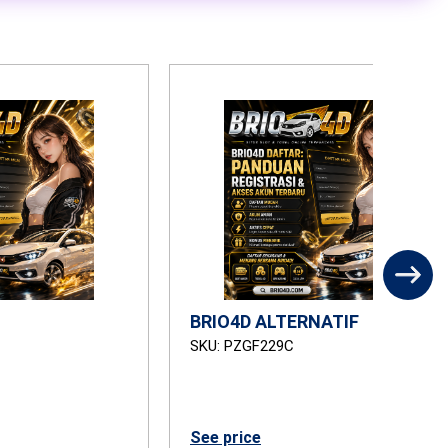
Next
BRIO4D ALTERNATIF
SKU: PZGF229C
See price