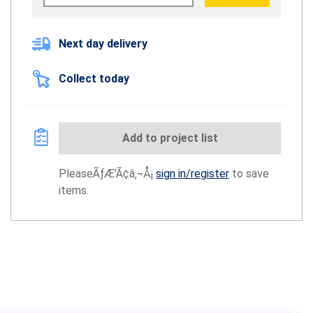
Next day delivery
Collect today
Add to project list
PleaseÃƒÆ’Ã¢â‚¬Å¡
sign in/register
to save
items.