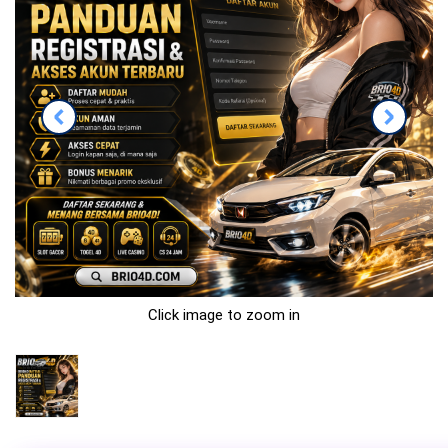
Click image to zoom in