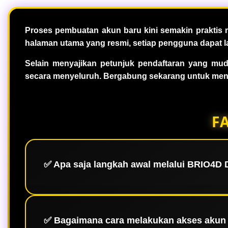
Proses pembuatan akun baru kini semakin praktis
halaman utama yang resmi, setiap pengguna dapat la
Selain menyajikan petunjuk pendaftaran yang mu
secara menyeluruh. Bergabung sekarang untuk meni
F
✅ Apa saja langkah awal melalui BRIO4D 
BRIO4D Daftar menyajikan panduan registra
✅ Bagaimana cara melakukan akses akun 