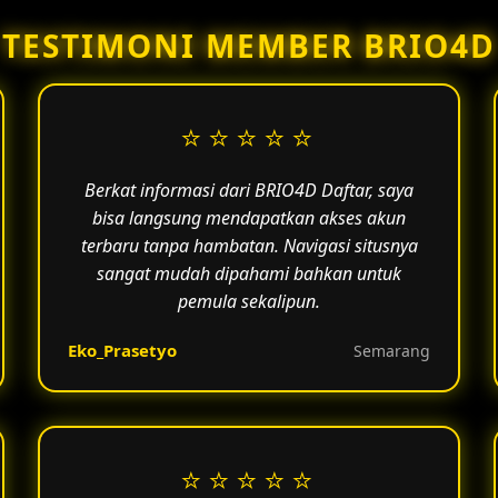
TESTIMONI MEMBER BRIO4D
⭐⭐⭐⭐⭐
Berkat informasi dari BRIO4D Daftar, saya
bisa langsung mendapatkan akses akun
terbaru tanpa hambatan. Navigasi situsnya
sangat mudah dipahami bahkan untuk
pemula sekalipun.
Eko_Prasetyo
Semarang
⭐⭐⭐⭐⭐