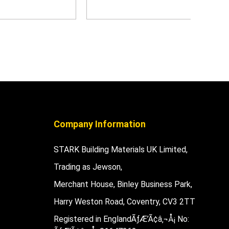
Company Information
STARK Building Materials UK Limited,
Trading as Jewson,
Merchant House, Binley Business Park,
Harry Weston Road, Coventry, CV3 2TT
Registered in EnglandÃƒÆ’Ã¢â‚¬Å¡ No: