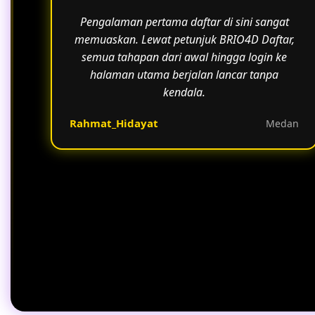
Pengalaman pertama daftar di sini sangat
memuaskan. Lewat petunjuk BRIO4D Daftar,
semua tahapan dari awal hingga login ke
halaman utama berjalan lancar tanpa
kendala.
Rahmat_Hidayat
Medan