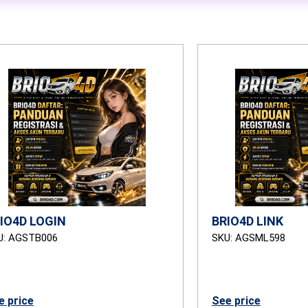
IO4D LOGIN
BRIO4D LINK
U: AGSTB006
SKU: AGSML598
e price
See price