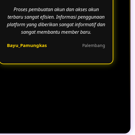
Proses pembuatan akun dan akses akun
terbaru sangat efisien. Informasi penggunaan
platform yang diberikan sangat informatif dan
sangat membantu member baru.
Bayu_Pamungkas
Palembang