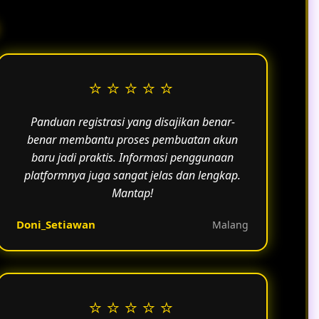
⭐⭐⭐⭐⭐
Panduan registrasi yang disajikan benar-
benar membantu proses pembuatan akun
baru jadi praktis. Informasi penggunaan
platformnya juga sangat jelas dan lengkap.
Mantap!
Doni_Setiawan
Malang
⭐⭐⭐⭐⭐