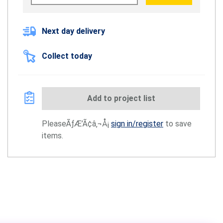
Next day delivery
Collect today
Add to project list
PleaseÃƒÆ’Ã¢â‚¬Å¡
sign in/register
to save
items.