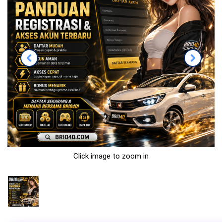
Click image to zoom in