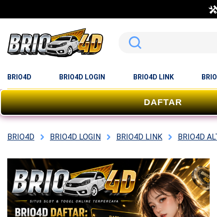
Search
BRIO4D
BRIO4D LOGIN
BRIO4D LINK
BRI
DAFTAR
BRIO4D
BRIO4D LOGIN
BRIO4D LINK
BRIO4D AL