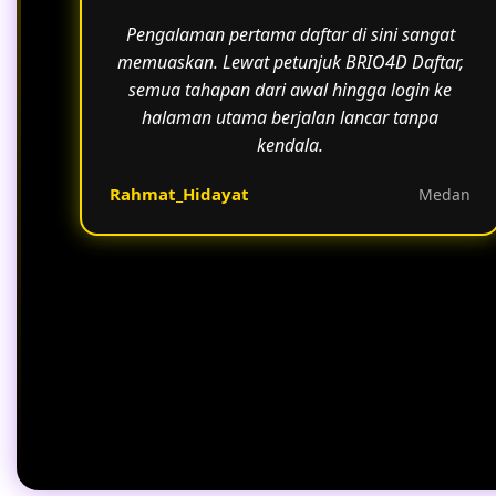
Pengalaman pertama daftar di sini sangat
memuaskan. Lewat petunjuk BRIO4D Daftar,
semua tahapan dari awal hingga login ke
halaman utama berjalan lancar tanpa
kendala.
Rahmat_Hidayat
Medan