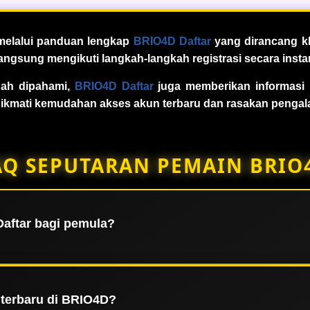
 melalui panduan lengkap
BRIO4D Daftar
yang dirancang 
ngsung mengikuti langkah-langkah registrasi secara instan
dah dipahami,
BRIO4D Daftar
juga memberikan informasi 
kmati kemudahan akses akun terbaru dan rasakan pengalam
AQ SEPUTARAN PEMAIN BRIO
Daftar bagi pemula?
si lengkap untuk pengguna baru, mulai dari pembuatan a
penggunaan platform secara ringkas dan praktis.
terbaru di BRIO4D?