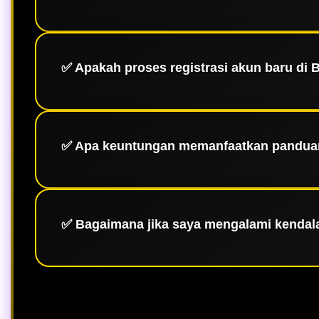
Anda bisa langsung mengunjungi halaman uta
✅ Apakah proses registrasi akun baru di 
Ya, seluruh proses pembuatan akun melalui BRI
✅ Apa keuntungan memanfaatkan panduan
Panduan ini dirancang khusus agar setiap me
✅ Bagaimana jika saya mengalami kendala
Jika Anda menemukan hambatan selama proses 