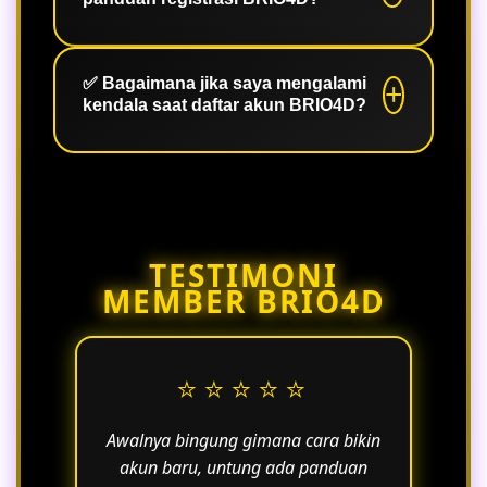
gratis tanpa dipungut biaya apa pun.
Anda hanya perlu mengisi formulir
data diri dengan valid untuk
Panduan ini dirancang khusus agar
mempermudah transaksi ke
setiap member baru dapat memahami
✅ Bagaimana jika saya mengalami
kendala saat daftar akun BRIO4D?
depannya.
navigasi situs, fitur permainan, serta
tata cara taruhan dengan lebih mudah
guna mengoptimalkan peluang
Jika Anda menemukan hambatan
kemenangan.
selama proses registrasi atau akses
akun terbaru, layanan customer
service profesional kami siap
TESTIMONI
membantu Anda 24 jam nonstop
MEMBER BRIO4D
melalui fitur live chat.
⭐⭐⭐⭐⭐
Awalnya bingung gimana cara bikin
akun baru, untung ada panduan