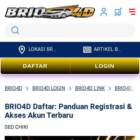
Search
LOKASI BRIO4D
ARTIKEL BRIO4D
DAFTAR
LOGIN
BRIO4D
BRIO4D LOGIN
BRIO4D LINK
BRIO4D AL
BRIO4D Daftar: Panduan Registrasi &
Akses Akun Terbaru
SEO CHIKI