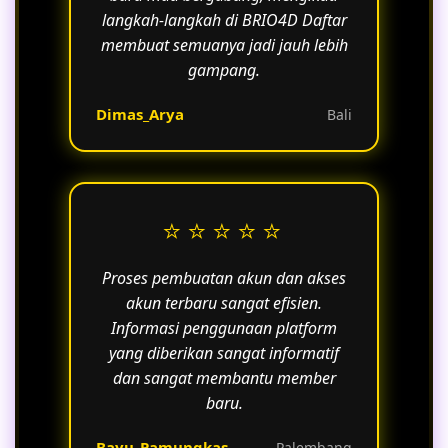
langkah-langkah di BRIO4D Daftar
membuat semuanya jadi jauh lebih
gampang.
Dimas_Arya
Bali
⭐⭐⭐⭐⭐
Proses pembuatan akun dan akses
akun terbaru sangat efisien.
Informasi penggunaan platform
yang diberikan sangat informatif
dan sangat membantu member
baru.
Bayu_Pamungkas
Palembang