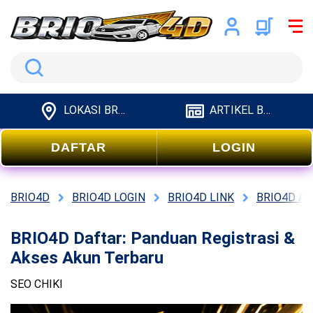
Search
LOKASI BRIO4D
ARTIKEL BRIO4D
DAFTAR
LOGIN
BRIO4D
BRIO4D LOGIN
BRIO4D LINK
BRIO4D AL
BRIO4D Daftar: Panduan Registrasi &
Akses Akun Terbaru
SEO CHIKI