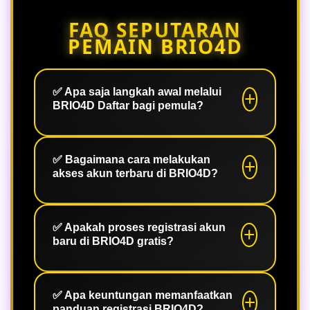
FAQ SEPUTARAN
PEMAIN BRIO4D
✅ Apa saja langkah awal melalui
BRIO4D Daftar bagi pemula?
BRIO4D Daftar menyajikan panduan
registrasi lengkap untuk pengguna
✅ Bagaimana cara melakukan
akses akun terbaru di BRIO4D?
baru, mulai dari pembuatan akun,
akses halaman utama, hingga
informasi penggunaan platform
Anda bisa langsung mengunjungi
secara ringkas dan praktis.
halaman utama resmi kami dan
✅ Apakah proses registrasi akun
baru di BRIO4D gratis?
mengeklik tombol pendaftaran yang
tersedia untuk mendapatkan akses
akun terbaru dengan cepat dan tanpa
Ya, seluruh proses pembuatan akun
kendala teknis.
melalui BRIO4D Daftar sepenuhnya
✅ Apa keuntungan memanfaatkan
panduan registrasi BRIO4D?