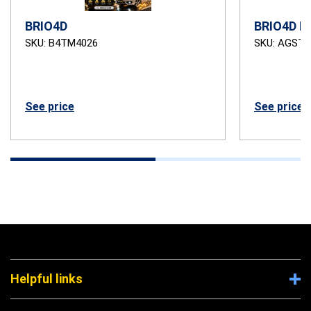
BRIO4D
BRIO4D L
SKU: B4TM4026
SKU: AGSTB
See price
See price
Helpful links