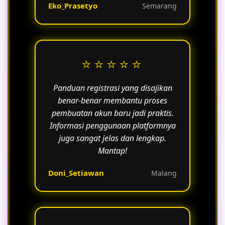
Eko_Prasetyo
Semarang
⭐⭐⭐⭐⭐
Panduan registrasi yang disajikan
benar-benar membantu proses
pembuatan akun baru jadi praktis.
Informasi penggunaan platformnya
juga sangat jelas dan lengkap.
Mantap!
Doni_Setiawan
Malang