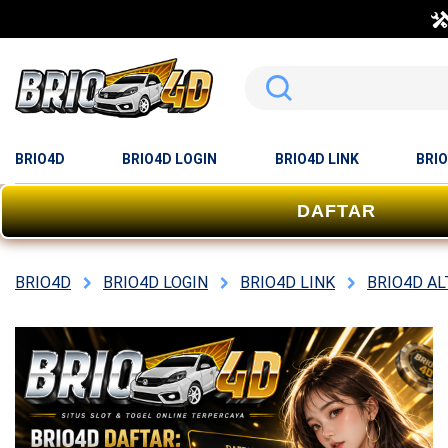
Search
BRIO4D
BRIO4D LOGIN
BRIO4D LINK
BRI
DAFTAR
BRIO4D
BRIO4D LOGIN
BRIO4D LINK
BRIO4D AL