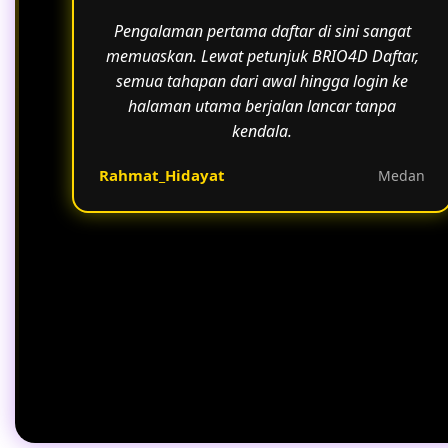
Pengalaman pertama daftar di sini sangat
memuaskan. Lewat petunjuk BRIO4D Daftar,
semua tahapan dari awal hingga login ke
halaman utama berjalan lancar tanpa
kendala.
Rahmat_Hidayat
Medan