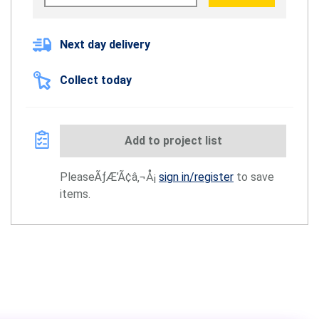
Next day delivery
Collect today
Add to project list
PleaseÃƒÆ’Ã¢â‚¬Å¡
sign in/register
to save
items.