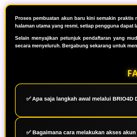
Proses pembuatan akun baru kini semakin praktis
halaman utama yang resmi, setiap pengguna dapat la
Selain menyajikan petunjuk pendaftaran yang mu
secara menyeluruh. Bergabung sekarang untuk meni
F
✅ Apa saja langkah awal melalui BRIO4D 
BRIO4D Daftar menyajikan panduan registra
✅ Bagaimana cara melakukan akses akun 