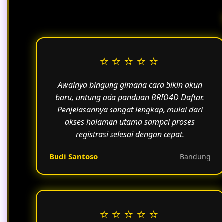
⭐⭐⭐⭐⭐
Awalnya bingung gimana cara bikin akun
baru, untung ada panduan BRIO4D Daftar.
Penjelasannya sangat lengkap, mulai dari
akses halaman utama sampai proses
registrasi selesai dengan cepat.
Budi Santoso
Bandung
⭐⭐⭐⭐⭐