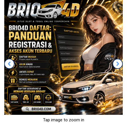
Tap image to zoom in