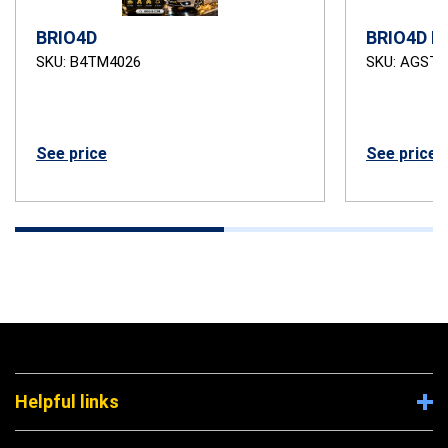
BRIO4D
BRIO4D L
SKU: B4TM4026
SKU: AGSTB
See price
See price
Helpful links