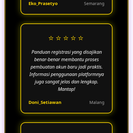
Eko_Prasetyo
Semarang
⭐⭐⭐⭐⭐
Panduan registrasi yang disajikan
benar-benar membantu proses
pembuatan akun baru jadi praktis.
Informasi penggunaan platformnya
juga sangat jelas dan lengkap.
Mantap!
Doni_Setiawan
Malang