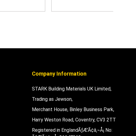
Company Information
STARK Building Materials UK Limited,
Trading as Jewson,
Merchant House, Binley Business Park,
Harry Weston Road, Coventry, CV3 2TT
Registered in EnglandÃƒÆ’Ã¢â‚¬Å¡ No: