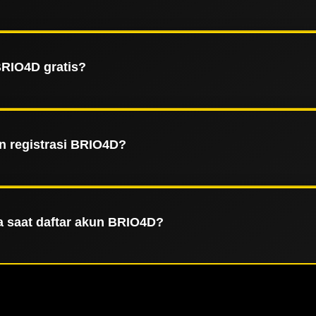
ma resmi kami dan mengeklik tombol pendaftaran yang te
dengan cepat dan tanpa kendala teknis.
BRIO4D gratis?
O4D Daftar sepenuhnya gratis tanpa dipungut biaya apa pu
dengan valid untuk mempermudah transaksi ke depannya.
 registrasi BRIO4D?
mber baru dapat memahami navigasi situs, fitur permainan
guna mengoptimalkan peluang kemenangan.
 saat daftar akun BRIO4D?
registrasi atau akses akun terbaru, layanan customer se
jam nonstop melalui fitur live chat.