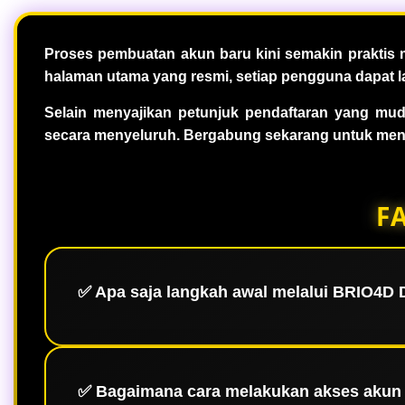
Proses pembuatan akun baru kini semakin praktis
halaman utama yang resmi, setiap pengguna dapat la
Selain menyajikan petunjuk pendaftaran yang mu
secara menyeluruh. Bergabung sekarang untuk meni
F
✅ Apa saja langkah awal melalui BRIO4D 
BRIO4D Daftar menyajikan panduan registra
✅ Bagaimana cara melakukan akses akun 