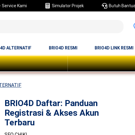
Service Kami
Simulator Projek
Butuh Bantu
O4D ALTERNATIF
BRIO4D RESMI
BRIO4D LINK RESMI
TERNATIF
BRIO4D Daftar: Panduan
Registrasi & Akses Akun
Terbaru
SEO CHIKI