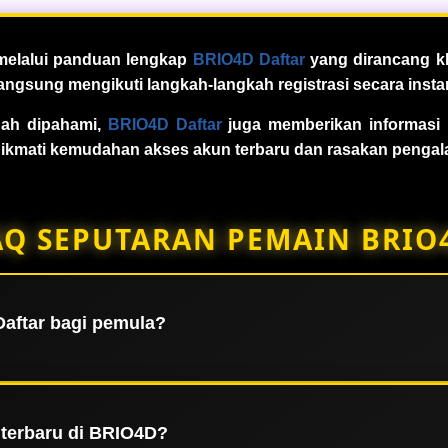
 melalui panduan lengkap
BRIO4D Daftar
yang dirancang 
ngsung mengikuti langkah-langkah registrasi secara instan
dah dipahami,
BRIO4D Daftar
juga memberikan informasi 
kmati kemudahan akses akun terbaru dan rasakan pengalam
AQ SEPUTARAN PEMAIN BRIO
Daftar bagi pemula?
si lengkap untuk pengguna baru, mulai dari pembuatan a
penggunaan platform secara ringkas dan praktis.
terbaru di BRIO4D?