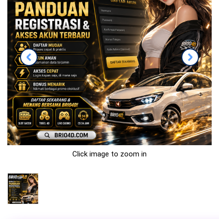
Click image to zoom in