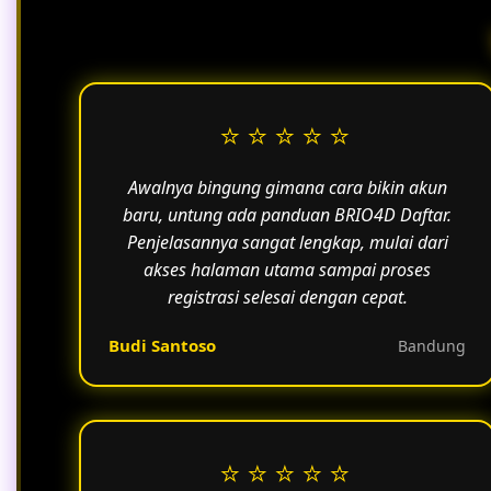
⭐⭐⭐⭐⭐
Awalnya bingung gimana cara bikin akun
baru, untung ada panduan BRIO4D Daftar.
Penjelasannya sangat lengkap, mulai dari
akses halaman utama sampai proses
registrasi selesai dengan cepat.
Budi Santoso
Bandung
⭐⭐⭐⭐⭐