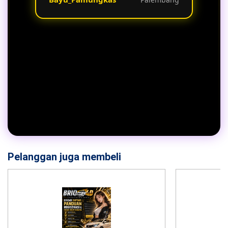
Pelanggan juga membeli