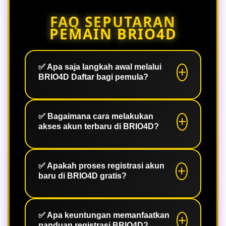
FAQ SEPUTARAN
PEMAIN BRIO4D
✅ Apa saja langkah awal melalui
BRIO4D Daftar bagi pemula?
BRIO4D Daftar menyajikan panduan
registrasi lengkap untuk pengguna
✅ Bagaimana cara melakukan
akses akun terbaru di BRIO4D?
baru, mulai dari pembuatan akun,
akses halaman utama, hingga
informasi penggunaan platform
Anda bisa langsung mengunjungi
secara ringkas dan praktis.
halaman utama resmi kami dan
✅ Apakah proses registrasi akun
baru di BRIO4D gratis?
mengeklik tombol pendaftaran yang
tersedia untuk mendapatkan akses
akun terbaru dengan cepat dan tanpa
Ya, seluruh proses pembuatan akun
kendala teknis.
melalui BRIO4D Daftar sepenuhnya
✅ Apa keuntungan memanfaatkan
panduan registrasi BRIO4D?