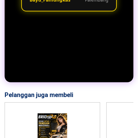
Pelanggan juga membeli