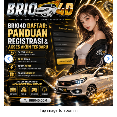
Tap image to zoom in