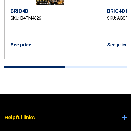
BRIO4D
BRIO4D L
SKU: B4TM4026
SKU: AGSTB
See price
See price
Helpful links