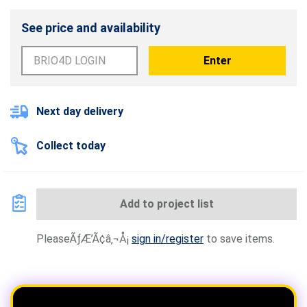
See price and availability
Enter
Next day delivery
Collect today
Add to project list
PleaseÃƒÆ’Ã¢â‚¬Å¡
sign in/register
to save items.