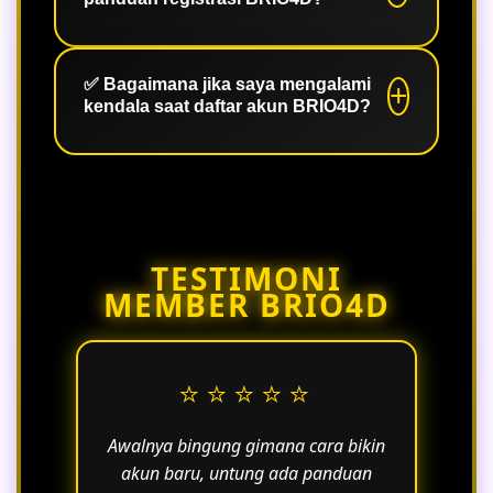
gratis tanpa dipungut biaya apa pun.
Anda hanya perlu mengisi formulir
data diri dengan valid untuk
Panduan ini dirancang khusus agar
mempermudah transaksi ke
setiap member baru dapat memahami
✅ Bagaimana jika saya mengalami
kendala saat daftar akun BRIO4D?
depannya.
navigasi situs, fitur permainan, serta
tata cara taruhan dengan lebih mudah
guna mengoptimalkan peluang
Jika Anda menemukan hambatan
kemenangan.
selama proses registrasi atau akses
akun terbaru, layanan customer
service profesional kami siap
TESTIMONI
membantu Anda 24 jam nonstop
MEMBER BRIO4D
melalui fitur live chat.
⭐⭐⭐⭐⭐
Awalnya bingung gimana cara bikin
akun baru, untung ada panduan