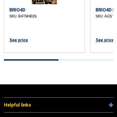
BRIO4D
BRIO4D L
SKU: B4TM4026
SKU: AGSTB
See price
See price
Helpful links