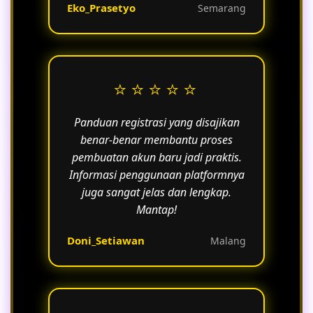
Eko_Prasetyo
Semarang
⭐⭐⭐⭐⭐
Panduan registrasi yang disajikan
benar-benar membantu proses
pembuatan akun baru jadi praktis.
Informasi penggunaan platformnya
juga sangat jelas dan lengkap.
Mantap!
Doni_Setiawan
Malang