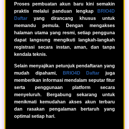
Proses pembuatan akun baru kini semakin
praktis melalui panduan lengkap
BRIO4D
Daftar
yang dirancang khusus untuk
memandu pemula. Dengan mengakses
halaman utama yang resmi, setiap pengguna
dapat langsung mengikuti langkah-langkah
registrasi secara instan, aman, dan tanpa
kendala teknis.
Selain menyajikan petunjuk pendaftaran yang
mudah dipahami,
BRIO4D Daftar
juga
memberikan informasi mendalam seputar fitur
serta penggunaan platform secara
menyeluruh. Bergabung sekarang untuk
menikmati kemudahan akses akun terbaru
dan rasakan pengalaman bertaruh yang
optimal setiap hari.