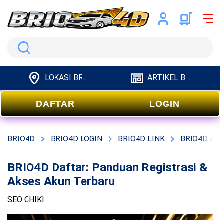
Search
LOKASI BRIO4D
ARTIKEL BRIO4D
DAFTAR
LOGIN
BRIO4D
BRIO4D LOGIN
BRIO4D LINK
BRIO4D AL
BRIO4D Daftar: Panduan Registrasi &
Akses Akun Terbaru
SEO CHIKI