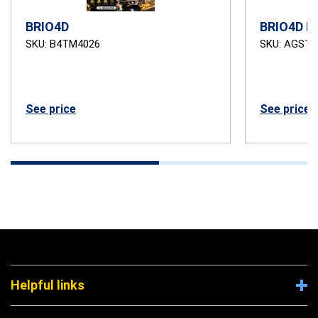
BRIO4D
BRIO4D L
SKU: B4TM4026
SKU: AGSTB
See price
See price
Helpful links