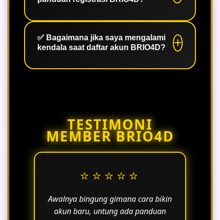
gratis tanpa dipungut biaya apa pun.
Anda hanya perlu mengisi formulir
data diri dengan valid untuk
Panduan ini dirancang khusus agar
mempermudah transaksi ke
setiap member baru dapat memahami
✅ Bagaimana jika saya mengalami
kendala saat daftar akun BRIO4D?
depannya.
navigasi situs, fitur permainan, serta
tata cara taruhan dengan lebih mudah
guna mengoptimalkan peluang
Jika Anda menemukan hambatan
kemenangan.
selama proses registrasi atau akses
akun terbaru, layanan customer
service profesional kami siap
TESTIMONI
membantu Anda 24 jam nonstop
MEMBER BRIO4D
melalui fitur live chat.
⭐⭐⭐⭐⭐
Awalnya bingung gimana cara bikin
akun baru, untung ada panduan