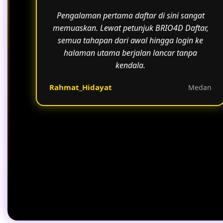
Pengalaman pertama daftar di sini sangat
memuaskan. Lewat petunjuk BRIO4D Daftar,
semua tahapan dari awal hingga login ke
halaman utama berjalan lancar tanpa
kendala.
Rahmat_Hidayat
Medan