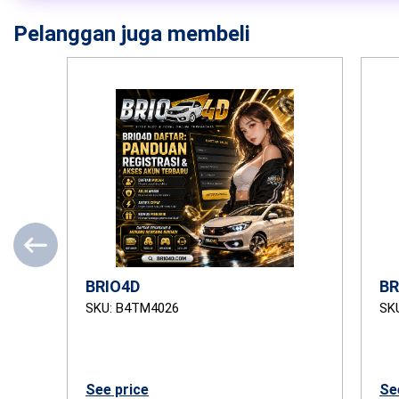
Pelanggan juga membeli
evious
BRIO4D
BR
SKU: B4TM4026
SK
See price
Se