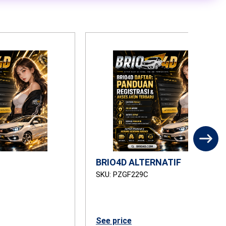
Next
BRIO4D ALTERNATIF
SKU: PZGF229C
See price