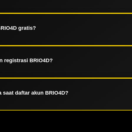
ma resmi kami dan mengeklik tombol pendaftaran yang te
dengan cepat dan tanpa kendala teknis.
BRIO4D gratis?
O4D Daftar sepenuhnya gratis tanpa dipungut biaya apa pu
dengan valid untuk mempermudah transaksi ke depannya.
 registrasi BRIO4D?
mber baru dapat memahami navigasi situs, fitur permainan
guna mengoptimalkan peluang kemenangan.
 saat daftar akun BRIO4D?
registrasi atau akses akun terbaru, layanan customer se
jam nonstop melalui fitur live chat.