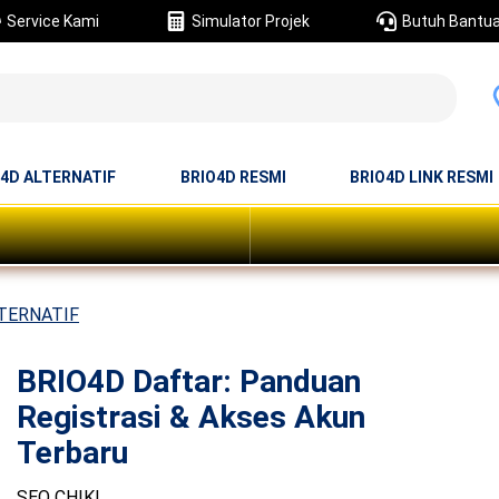
Service Kami
Simulator Projek
Butuh Bantu
O4D ALTERNATIF
BRIO4D RESMI
BRIO4D LINK RESMI
TERNATIF
BRIO4D Daftar: Panduan
Registrasi & Akses Akun
Terbaru
SEO CHIKI