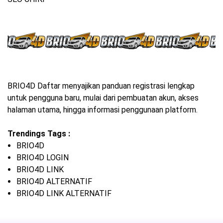
BRIO4D Daftar menyajikan panduan registrasi lengkap
untuk pengguna baru, mulai dari pembuatan akun, akses
halaman utama, hingga informasi penggunaan platform.
Trendings Tags :
BRIO4D
BRIO4D LOGIN
BRIO4D LINK
BRIO4D ALTERNATIF
BRIO4D LINK ALTERNATIF