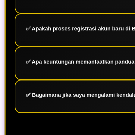
Anda bisa langsung mengunjungi halaman uta
✅ Apakah proses registrasi akun baru di 
Ya, seluruh proses pembuatan akun melalui BRI
✅ Apa keuntungan memanfaatkan panduan
Panduan ini dirancang khusus agar setiap me
✅ Bagaimana jika saya mengalami kendala
Jika Anda menemukan hambatan selama proses 