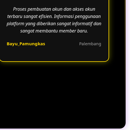
Proses pembuatan akun dan akses akun
terbaru sangat efisien. Informasi penggunaan
platform yang diberikan sangat informatif dan
sangat membantu member baru.
Bayu_Pamungkas
Palembang