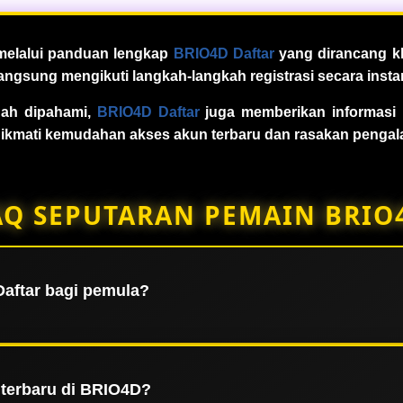
 melalui panduan lengkap
BRIO4D Daftar
yang dirancang 
ngsung mengikuti langkah-langkah registrasi secara instan
dah dipahami,
BRIO4D Daftar
juga memberikan informasi 
kmati kemudahan akses akun terbaru dan rasakan pengalam
AQ SEPUTARAN PEMAIN BRIO
Daftar bagi pemula?
si lengkap untuk pengguna baru, mulai dari pembuatan a
penggunaan platform secara ringkas dan praktis.
terbaru di BRIO4D?