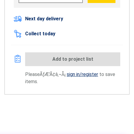
Next day delivery
Collect today
Add to project list
PleaseÃƒÆ’Ã¢â‚¬Å¡
sign in/register
to save
items.