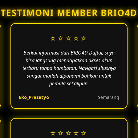
TESTIMONI MEMBER BRIO4D
⭐⭐⭐⭐⭐
Berkat informasi dari BRIO4D Daftar, saya
bisa langsung mendapatkan akses akun
terbaru tanpa hambatan. Navigasi situsnya
sangat mudah dipahami bahkan untuk
pemula sekalipun.
Eko_Prasetyo
Semarang
⭐⭐⭐⭐⭐