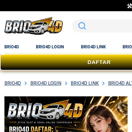
Search
BRIO4D
BRIO4D LOGIN
BRIO4D LINK
BRI
DAFTAR
BRIO4D
BRIO4D LOGIN
BRIO4D LINK
BRIO4D AL