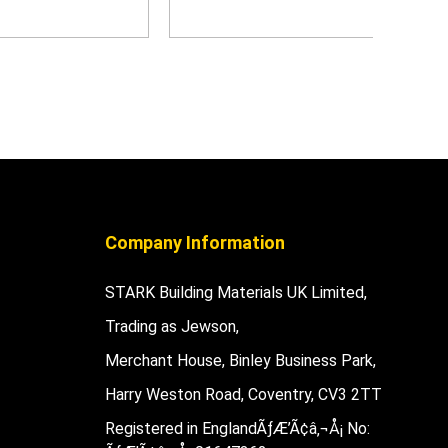
Company Information
STARK Building Materials UK Limited,
Trading as Jewson,
Merchant House, Binley Business Park,
Harry Weston Road, Coventry, CV3 2TT
Registered in EnglandÃƒÆ’Ã¢â‚¬Å¡ No: