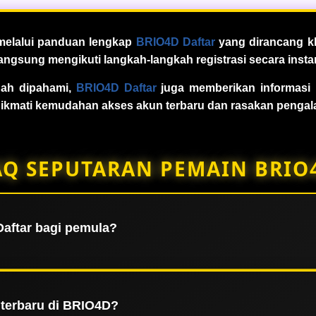
 melalui panduan lengkap
BRIO4D Daftar
yang dirancang 
ngsung mengikuti langkah-langkah registrasi secara instan
dah dipahami,
BRIO4D Daftar
juga memberikan informasi 
kmati kemudahan akses akun terbaru dan rasakan pengalam
AQ SEPUTARAN PEMAIN BRIO
Daftar bagi pemula?
si lengkap untuk pengguna baru, mulai dari pembuatan a
penggunaan platform secara ringkas dan praktis.
terbaru di BRIO4D?