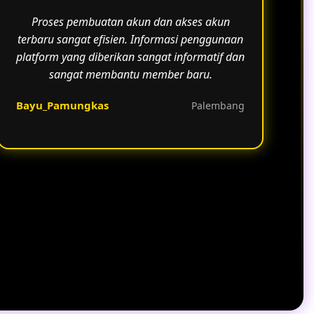
Proses pembuatan akun dan akses akun
terbaru sangat efisien. Informasi penggunaan
platform yang diberikan sangat informatif dan
sangat membantu member baru.
Bayu_Pamungkas
Palembang