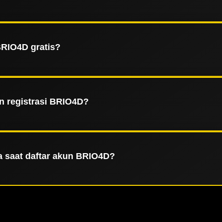
ma resmi kami dan mengeklik tombol pendaftaran yang te
dengan cepat dan tanpa kendala teknis.
BRIO4D gratis?
O4D Daftar sepenuhnya gratis tanpa dipungut biaya apa pu
dengan valid untuk mempermudah transaksi ke depannya.
 registrasi BRIO4D?
mber baru dapat memahami navigasi situs, fitur permainan
guna mengoptimalkan peluang kemenangan.
 saat daftar akun BRIO4D?
registrasi atau akses akun terbaru, layanan customer se
jam nonstop melalui fitur live chat.