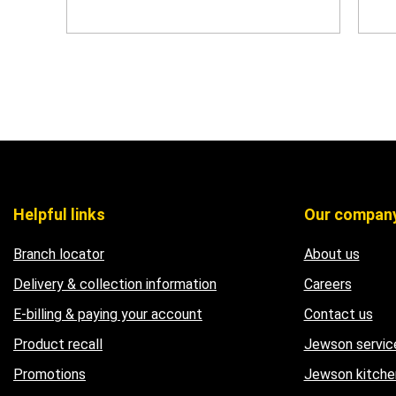
Helpful links
Our compan
Branch locator
About us
Delivery & collection information
Careers
E-billing & paying your account
Contact us
Product recall
Jewson servic
Promotions
Jewson kitch