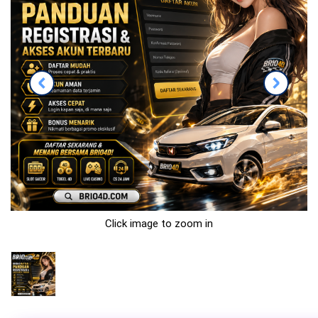
Click image to zoom in